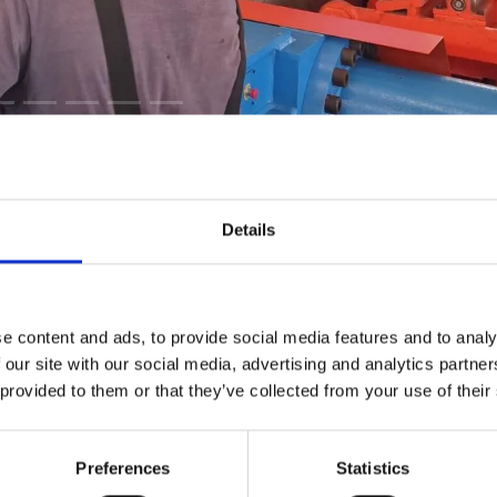
a para torre eólica Off-shore E79-S 31103
ha sido instalado.
Details
talaciones del cliente. Queremos agradecer una vez más a nuestro
fianza y lealtad, que dura ya más de 40 años. Con esta última
vidiable flota de croladoras, empezando por un cilindro para chapas
do cilindro para chapas de 60 mm (2-3/8") de espesor, hasta este
e content and ads, to provide social media features and to analy
Gracias de nuevo, Sr. Pugliese.
 our site with our social media, advertising and analytics partn
 provided to them or that they’ve collected from your use of their
Preferences
Statistics