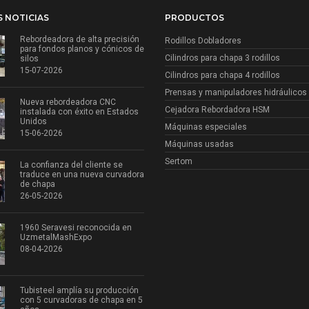
S NOTICIAS
PRODUCTOS
Rebordeadora de alta precisión
Rodillos Dobladores
para fondos planos y cónicos de
Cilindros para chapa 3 rodillos
silos
15-07-2026
Cilindros para chapa 4 rodillos
Prensas y manipuladores hidráulicos
Nueva rebordeadora CNC
Cejadora Rebordadora HSM
instalada con éxito en Estados
Unidos
Máquinas especiales
15-06-2026
Máquinas usadas
Sertom
La confianza del cliente se
traduce en una nueva curvadora
de chapa
26-05-2026
1960 Seravesi reconocida en
UzmetalMashExpo
08-04-2026
Tubisteel amplía su producción
con 5 curvadoras de chapa en 5