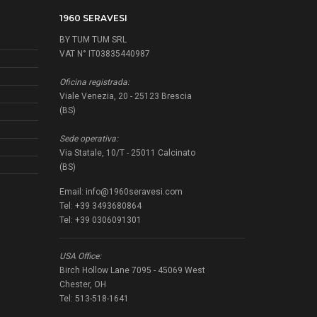
1960 SERAVESI
BY TUM TUM SRL
VAT N° IT03835440987
Oficina registrada:
Viale Venezia, 20 - 25123 Brescia
(BS)
Sede operativa:
Via Statale, 10/T - 25011 Calcinato
(BS)
Email:
info@1960seravesi.com
Tel: +39 3493680864
Tel: +39 0306091301
USA Office:
Birch Hollow Lane 7095 - 45069 West
Chester, OH
Tel: 513-518-1641