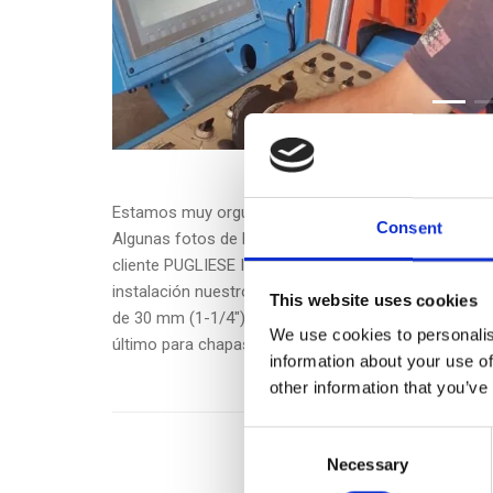
Estamos muy orgullosos de anunciar que la
rolador
Consent
Algunas fotos de la prueba de la máquina en las ins
cliente PUGLIESE INDUSTRIA MECCANICA S.R.L. su con
instalación nuestro cliente puede presumir de una en
This website uses cookies
de 30 mm (1-1/4") de espesor, pasando por un segun
We use cookies to personalis
último para chapas de 110 mm (4-5/16") de espesor. 
information about your use of
other information that you’ve
Consent
Necessary
Selection