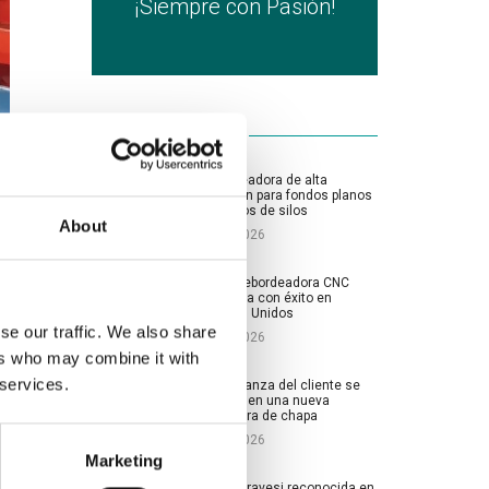
¡Siempre con Pasión!
ÚLTIMAS NOTICIAS
Rebordeadora de alta
precisión para fondos planos
y cónicos de silos
About
15-07-2026
Nueva rebordeadora CNC
instalada con éxito en
Estados Unidos
se our traffic. We also share
15-06-2026
ers who may combine it with
 services.
La confianza del cliente se
traduce en una nueva
curvadora de chapa
26-05-2026
Marketing
1960 Seravesi reconocida en