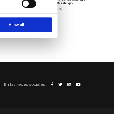
UzmetalMashExpo
08-04-2026
Allow all
En las redes sociales