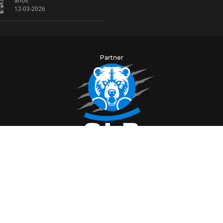
años
12-03-2026
Partner
Angle Roll & Profiles Bending Machines
www.olbmachinery.it
Srl single-member LLC - VAT IT03835440987 - Registro de la Cámara de Comerci